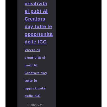
Vivere di
creatività si
può! Al
Creators day
tutte le
opportunità
delle ICC
14/05/2024