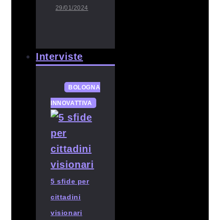
29/01/2024
Interviste
BOLOGNA
INNOVATTIVA
5 sfide per
cittadini
visionari