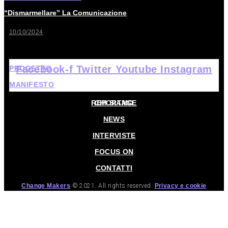
“Dismarmellare” La Comunicazione
10/10/2024
Facebook-f
Twitter
Youtube
Instagram
PROGETTO
MANIFESTO
HOME
REPORTAGE
CHI SIAMO
NEWS
INTERVISTE
FOCUS ON
CONTATTI
Change Makers
© 2021. All rights reserved.
Privacy e cookie