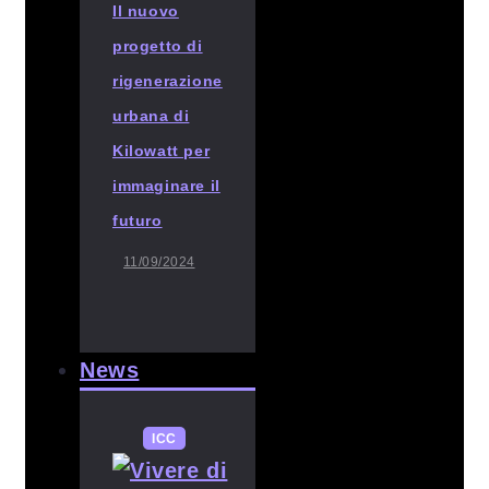
Il nuovo
progetto di
rigenerazione
urbana di
Kilowatt per
immaginare il
futuro
11/09/2024
News
ICC