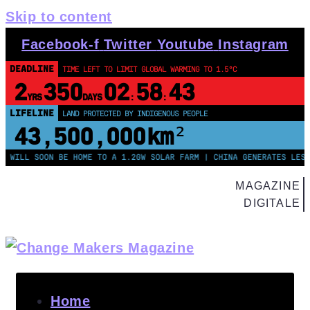
Skip to content
Facebook-f
Twitter
Youtube
Instagram
DEADLINE
TIME LEFT TO LIMIT GLOBAL WARMING TO 1.5°C
2
350
02
58
43
YRS
DAYS
:
:
LIFELINE
LAND PROTECTED BY INDIGENOUS PEOPLE
43,500,000
km²
LL SOON BE HOME TO A 1.2GW SOLAR FARM | CHINA GENERATES LESS THA
MAGAZINE
DIGITALE
Home