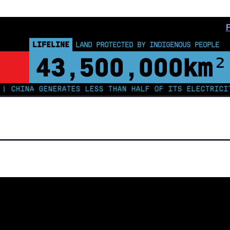
LIFELINE
LAND PROTECTED BY INDIGENOUS PEOPLE
43,500,000
km²
INA GENERATES LESS THAN HALF OF ITS ELECTRICITY FR