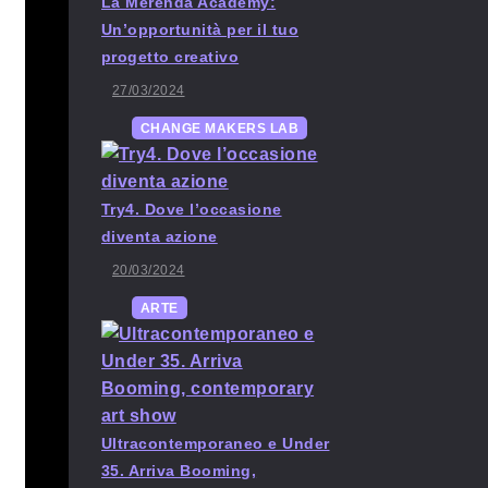
La Merenda Academy:
Un’opportunità per il tuo
progetto creativo
27/03/2024
CHANGE MAKERS LAB
Try4. Dove l’occasione
diventa azione
20/03/2024
ARTE
Ultracontemporaneo e Under
35. Arriva Booming,