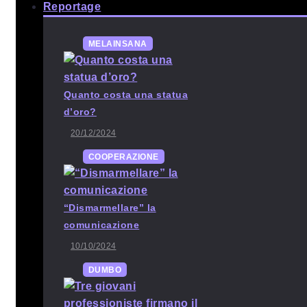
Reportage
MELAINSANA
Quanto costa una statua
d’oro?
20/12/2024
COOPERAZIONE
“Dismarmellare” la
comunicazione
10/10/2024
DUMBO