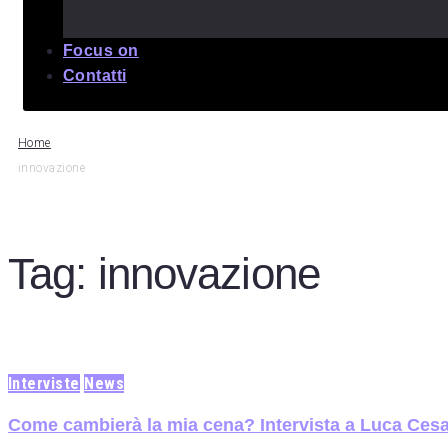
Focus on
Contatti
Home
innovazione
Tag:
innovazione
Interviste
News
Come cambierà la mia cena? Intervista a Luca Cesa