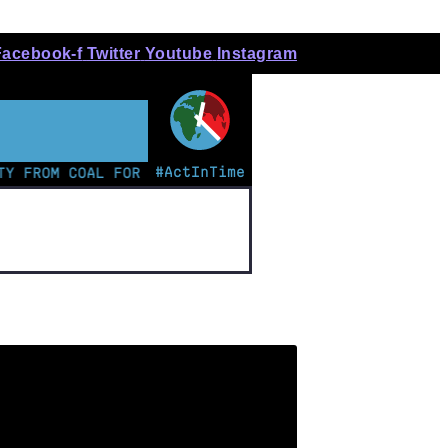
Facebook-f
Twitter
Youtube
Instagram
#ActInTime
OM COAL FOR THE FIRST TIME | KENYAN TEEN LEADS CH