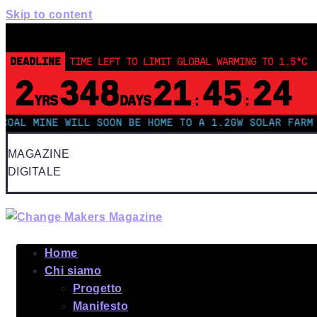
Skip to content
DEADLINE
TIME LEFT TO LIMIT GLOBAL WARMING TO 1.5°C
2
348
21
45
24
YRS
DAYS
:
:
 MINE WILL SOON BE HOME TO A 1.2GW SOLAR FARM | CH
MAGAZINE
DIGITALE
Home
Chi siamo
Progetto
Manifesto