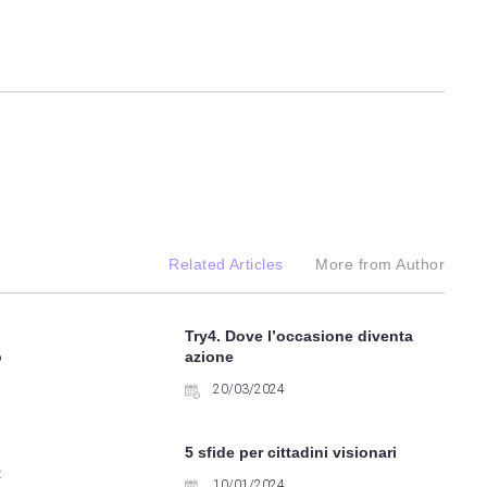
Related Articles
More from Author
Try4. Dove l’occasione diventa
o
azione
20/03/2024
5 sfide per cittadini visionari
t
10/01/2024