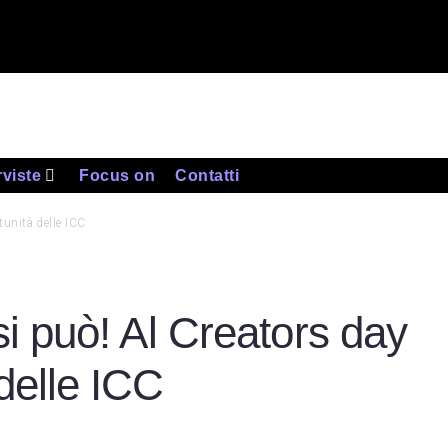
rviste
Focus on
Contatti
rtunità delle ICC
 si può! Al Creators day
 delle ICC