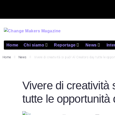
Home
Chi siamo
Reportage
News
Inte
Home
News
Vivere di creatività si può! Al Creators day tutte le oppo
Vivere di creatività
tutte le opportunità