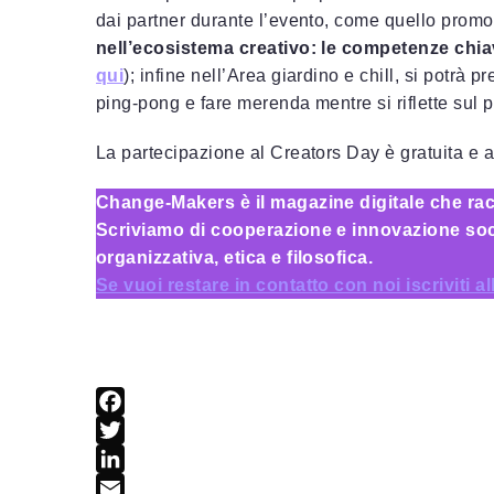
dai partner durante l’evento, come quello prom
nell’ecosistema creativo: le competenze chia
qui
); infine nell’Area giardino e chill, si potrà 
ping-pong e fare merenda mentre si riflette sul p
La partecipazione al Creators Day è gratuita e a
Change-Makers è il magazine digitale che rac
Scriviamo di cooperazione e innovazione soci
organizzativa, etica e filosofica.
Se vuoi restare in contatto con noi iscriviti a
F
a
T
c
w
L