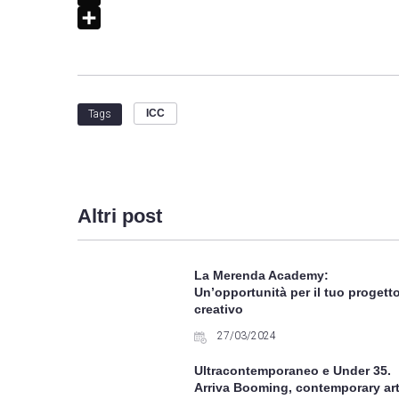
e
i
i
E
b
t
n
m
C
o
t
k
a
o
o
e
e
i
n
k
r
d
l
d
ICC
Tags
I
i
n
v
i
d
Altri post
i
La Merenda Academy:
Un’opportunità per il tuo progett
creativo
27/03/2024
Ultracontemporaneo e Under 35.
Arriva Booming, contemporary ar