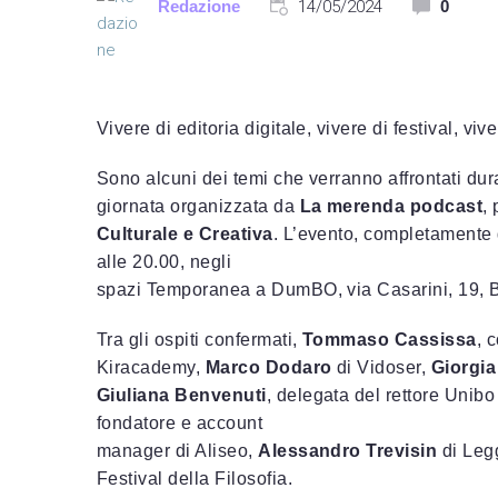
Redazione
14/05/2024
0
Vivere di editoria digitale, vivere di festival, vi
Sono alcuni dei temi che verranno affrontati du
giornata organizzata da
La merenda podcast
,
Culturale e Creativa
. L’evento, completamente g
alle 20.00, negli
spazi Temporanea a DumBO, via Casarini, 19, 
Tra gli ospiti confermati,
Tommaso Cassissa
, 
Kiracademy,
Marco Dodaro
di Vidoser,
Giorgia
Giuliana Benvenuti
, delegata del rettore Unibo
fondatore e account
manager di Aliseo,
Alessandro Trevisin
di Leg
Festival della Filosofia.