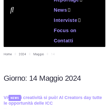
News
Interviste
Focus on
Contatti
Home
2024
Maggio
14
Giorno:
14 Maggio 2024
Vivere di creatività si può! Al Creators day tutte
NEWS
le opportunità delle ICC