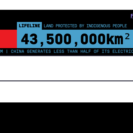
LIFELINE
LAND PROTECTED BY INDIGENOUS PEOPLE
43,500,000
km²
HINA GENERATES LESS THAN HALF OF ITS ELECTRICITY F