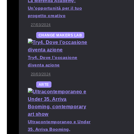
La Merenda Academy:
Un’opportunità per il tuo
progetto creativo
27/03/2024
CHANGE MAKERS LAB
Try4. Dove l’occasione
diventa azione
20/03/2024
ARTE
Ultracontemporaneo e Under
35. Arriva Booming,