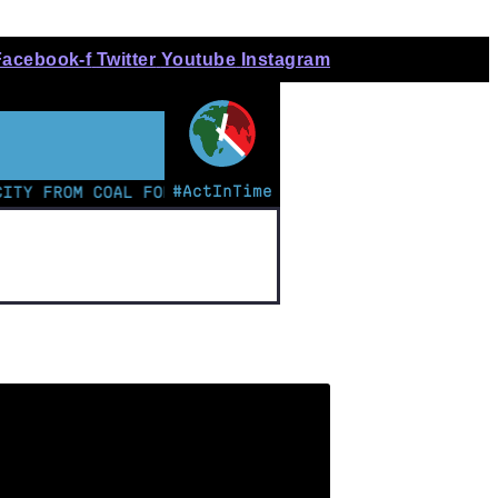
Facebook-f
Twitter
Youtube
Instagram
#ActInTime
ROM COAL FOR THE FIRST TIME | KENYAN TEEN LEADS C