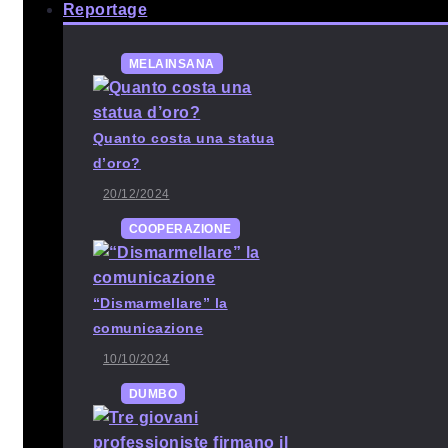
Reportage
MELAINSANA
Quanto costa una statua
d’oro?
20/12/2024
COOPERAZIONE
“Dismarmellare” la
comunicazione
10/10/2024
DUMBO