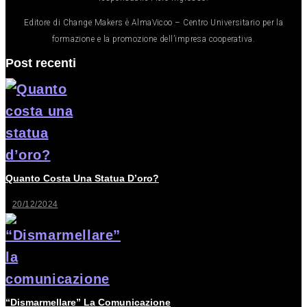
Editore di Change Makers è AlmaVicoo – Centro Universitario per la
formazione e la promozione dell’impresa cooperativa.
Post recenti
Quanto Costa Una Statua D’oro?
20/12/2024
“Dismarmellare” La Comunicazione