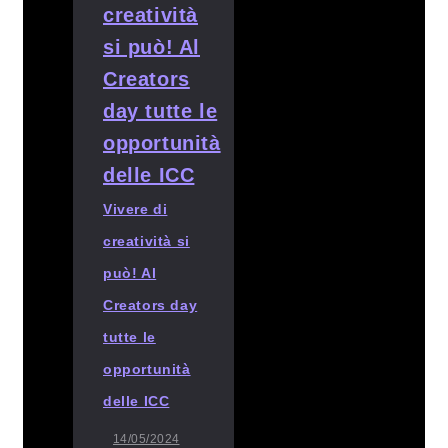
Vivere di
creatività si
può! Al
Creators day
tutte le
opportunità
delle ICC
14/05/2024