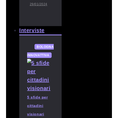
29/01/2024
Interviste
BOLOGNA
INNOVATTIVA
5 sfide per
cittadini
visionari