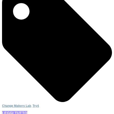
Change Makers Lab
,
Try4
LEGGI TUTTO