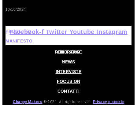
10/10/2024
Facebook-f
Twitter
Youtube
Instagram
PROGETTO
MANIFESTO
HOME
REPORTAGE
CHI SIAMO
NEWS
INTERVISTE
FOCUS ON
CONTATTI
Change Makers
© 2021. All rights reserved.
Privacy e cookie