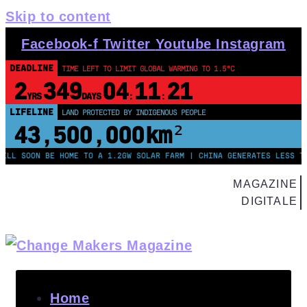
Skip to content
Facebook-f
Twitter
Youtube
Instagram
DEADLINE
TIME LEFT TO LIMIT GLOBAL WARMING TO 1.5°C
2
349
04
11
20
YRS
DAYS
:
:
LIFELINE
LOSS & DAMAGE OWED BY G7 NATIONS
$13
83045915
.
TRILLION
OON BE HOME TO A 1.2GW SOLAR FARM | CHINA GENERATES LESS THAN HA
MAGAZINE
DIGITALE
Home