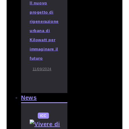
Il nuovo
progetto di
rigenerazione
urbana di
Kilowatt per
immaginare il
futuro
11/09/2024
News
ICC