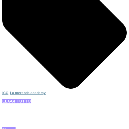
ICC
,
La merenda academy
LEGGI TUTTO