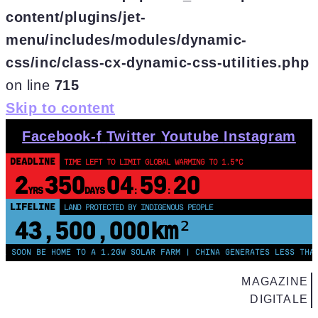
content/plugins/jet-
menu/includes/modules/dynamic-
css/inc/class-cx-dynamic-css-utilities.php
on line
715
Skip to content
Facebook-f
Twitter
Youtube
Instagram
DEADLINE
TIME LEFT TO LIMIT GLOBAL WARMING TO 1.5°C
2
350
04
59
19
YRS
DAYS
:
:
LIFELINE
LOSS & DAMAGE OWED BY G7 NATIONS
$13
82932810
.
TRILLION
ON BE HOME TO A 1.2GW SOLAR FARM | CHINA GENERATES LESS THAN HAL
MAGAZINE
DIGITALE