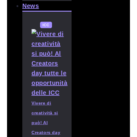
News
ICC
Vivere di
creatività si
può! Al
Creators day