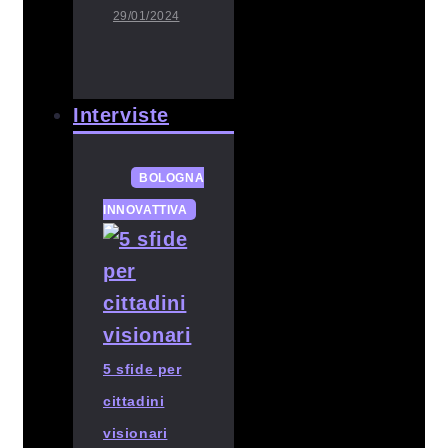
29/01/2024
Interviste
BOLOGNA
INNOVATTIVA
5 sfide per
cittadini
visionari