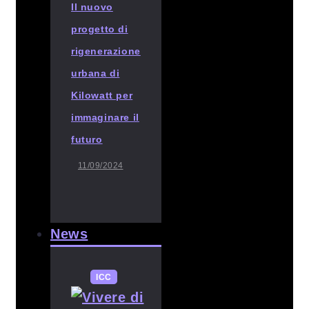
Il nuovo
progetto di
rigenerazione
urbana di
Kilowatt per
immaginare il
futuro
11/09/2024
News
ICC