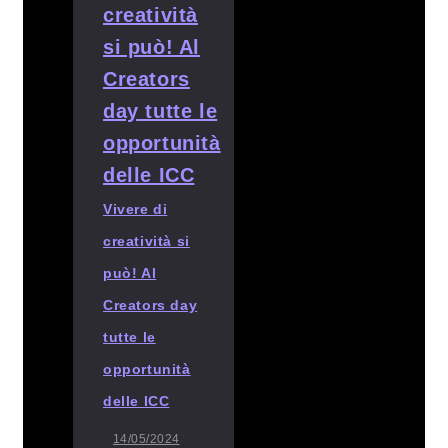
Vivere di
creatività si
può! Al
Creators day
tutte le
opportunità
delle ICC
14/05/2024