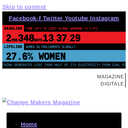
Skip to content
Facebook-f
Twitter
Youtube
Instagram
DEADLINE
TIME LEFT TO LIMIT GLOBAL WARMING TO 1.5°C
2
348
13
37
28
YRS
DAYS
:
:
LIFELINE
WOMEN IN PARLIAMENTS GLOBALLY
27.6% WOMEN
 GENERATES LESS THAN HALF OF ITS ELECTRICITY FROM COAL FOR THE F
MAGAZINE
DIGITALE
Home