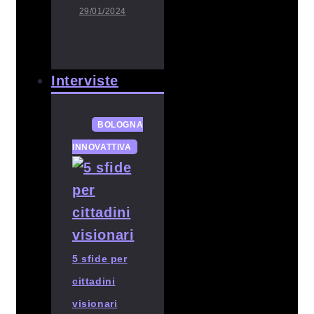
29/01/2024
Interviste
BOLOGNA
INNOVATTIVA
5 sfide per
cittadini
visionari