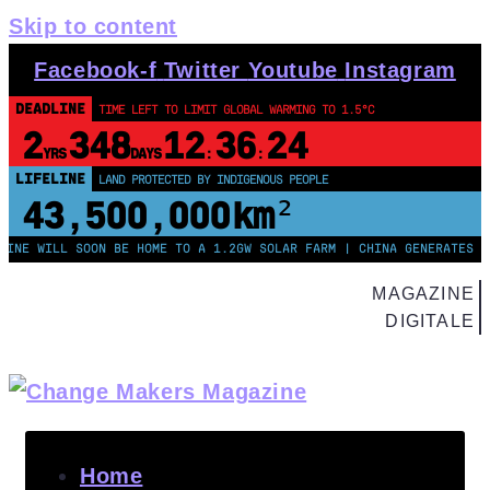
Skip to content
Facebook-f
Twitter
Youtube
Instagram
DEADLINE
TIME LEFT TO LIMIT GLOBAL WARMING TO 1.5°C
2
348
12
36
24
YRS
DAYS
:
:
LIFELINE
LAND PROTECTED BY INDIGENOUS PEOPLE
43,500,000
km²
 WILL SOON BE HOME TO A 1.2GW SOLAR FARM | CHINA GENERATES LESS 
MAGAZINE
DIGITALE
Home