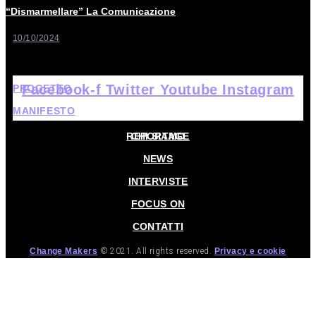
“Dismarmellare” La Comunicazione
10/10/2024
Facebook-f
Twitter
Youtube
Instagram
PROGETTO
MANIFESTO
HOME
REPORTAGE
CHI SIAMO
NEWS
INTERVISTE
FOCUS ON
CONTATTI
Change Makers
© 2021. All rights reserved.
Privacy e cookie