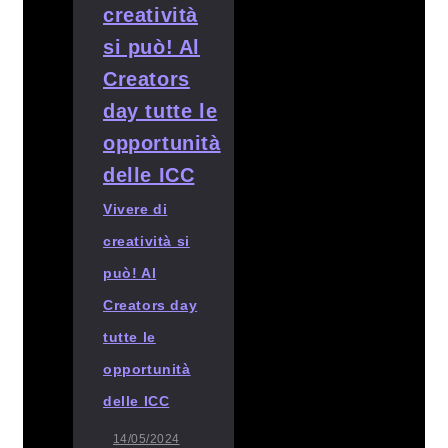
Vivere di
creatività si
può! Al
Creators day
tutte le
opportunità
delle ICC
14/05/2024