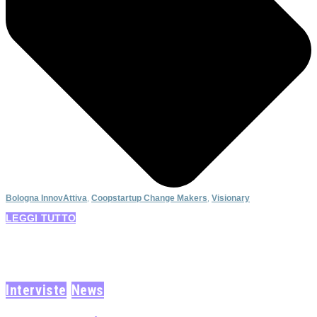
Bologna InnovAttiva
,
Coopstartup Change Makers
,
Visionary
LEGGI TUTTO
Interviste
News