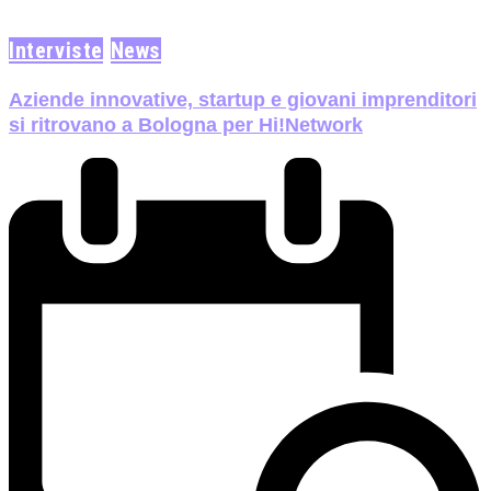
Interviste
News
Aziende innovative, startup e giovani imprenditori
si ritrovano a Bologna per Hi!Network