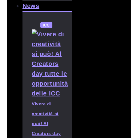
News
ICC
Vivere di
creatività si
può! Al
Creators day