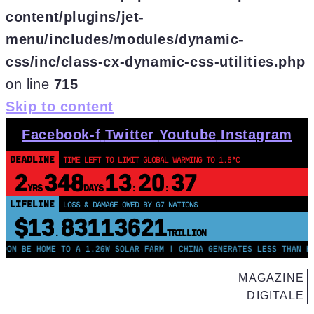
content/plugins/jet-
menu/includes/modules/dynamic-
css/inc/class-cx-dynamic-css-utilities.php
on line
715
Skip to content
Facebook-f
Twitter
Youtube
Instagram
DEADLINE
TIME LEFT TO LIMIT GLOBAL WARMING TO 1.5°C
2
348
13
20
36
YRS
DAYS
:
:
LIFELINE
LOSS & DAMAGE OWED BY G7 NATIONS
$13
83113622
.
TRILLION
E HOME TO A 1.2GW SOLAR FARM | CHINA GENERATES LESS THAN HALF OF
MAGAZINE
DIGITALE