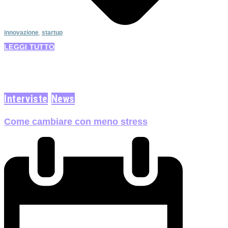
innovazione
,
startup
LEGGI TUTTO
Interviste
News
Come cambiare con meno stress