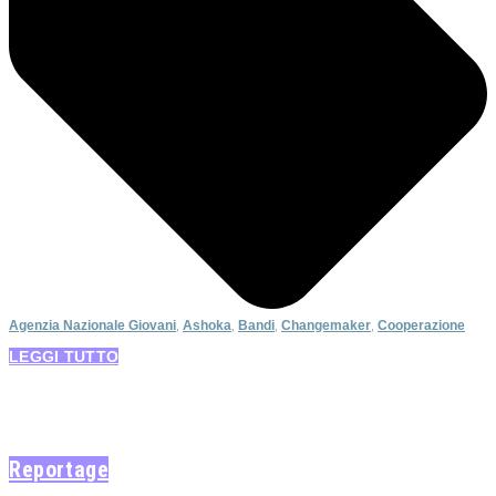
Agenzia Nazionale Giovani
,
Ashoka
,
Bandi
,
Changemaker
,
Cooperazione
LEGGI TUTTO
Reportage