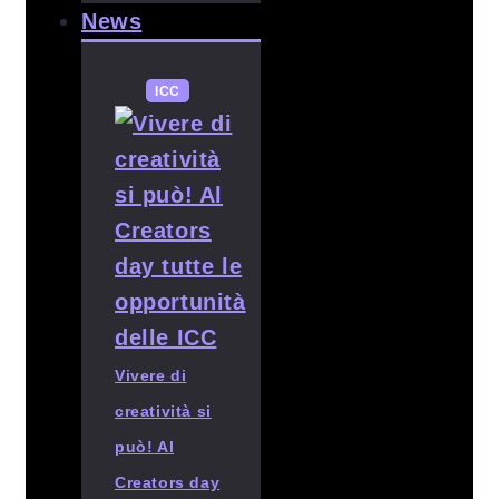
News
ICC
Vivere di
creatività si
può! Al
Creators day