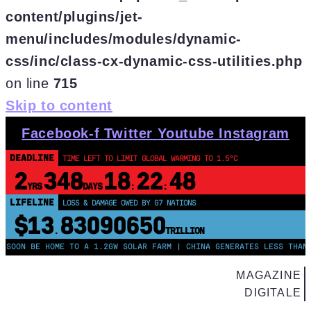
content/plugins/jet-
menu/includes/modules/dynamic-
css/inc/class-cx-dynamic-css-utilities.php
on line
715
Skip to content
Facebook-f
Twitter
Youtube
Instagram
DEADLINE
TIME LEFT TO LIMIT GLOBAL WARMING TO 1.5°C
2
348
18
22
48
YRS
DAYS
:
:
LIFELINE
LOSS & DAMAGE OWED BY G7 NATIONS
$13
83090651
.
TRILLION
N BE HOME TO A 1.2GW SOLAR FARM | CHINA GENERATES LESS THAN HALF
MAGAZINE
DIGITALE