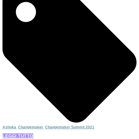
Ashoka
,
Changemaker
,
Changemaker Summit 2021
LEGGI TUTTO