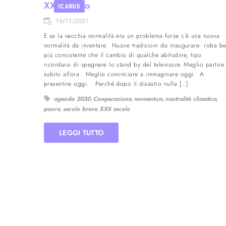
XXII secolo
ICARUS
19/11/2021
E se la vecchia normalità era un problema forse c’è una nuova
normalità da inventare. Nuove tradizioni da inaugurare: roba b
più consistente che il cambio di qualche abitudine, tipo
ricordarsi di spegnere lo stand by del televisore. Meglio partire
subito allora. Meglio cominciare a immaginare oggi. A
presentire oggi. Perché dopo il disastro nulla […]
agenda 2030
Cooperazione
momentum
neutralità climatica
,
,
,
,
paura
secolo breve
XXII secolo
,
,
LEGGI TUTTO