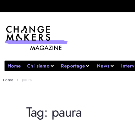
Home
Chi siamo
Reportage
News
Interv
Home
paura
Tag:
paura