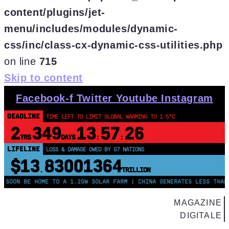
content/plugins/jet-
menu/includes/modules/dynamic-
css/inc/class-cx-dynamic-css-utilities.php
on line
715
Skip to content
Facebook-f
Twitter
Youtube
Instagram
DEADLINE
TIME LEFT TO LIMIT GLOBAL WARMING TO 1.5°C
2
349
13
57
26
YRS
DAYS
:
:
LIFELINE
LOSS & DAMAGE OWED BY G7 NATIONS
$13
83001365
.
TRILLION
 BE HOME TO A 1.2GW SOLAR FARM | CHINA GENERATES LESS THAN HALF 
MAGAZINE
DIGITALE