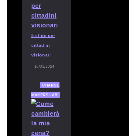
5 sfide per
cittadini
visionari
10/01/2024
CHANGE
MAKERS LAB