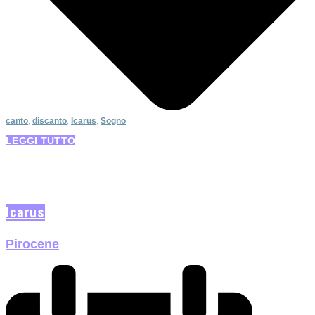
canto
,
discanto
,
Icarus
,
Sogno
LEGGI TUTTO
Icarus
Pirocene