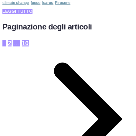
climate change
,
fuoco
,
Icarus
,
Pirocene
LEGGI TUTTO
Paginazione degli articoli
1
2
…
10