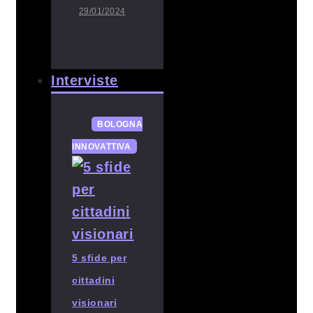
29/01/2024
Interviste
BOLOGNA
INNOVATTIVA
5 sfide per
cittadini
visionari