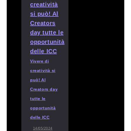
Vivere di
creatività si
può! Al
Creators day
tutte le
opportunità
delle ICC
14/05/2024