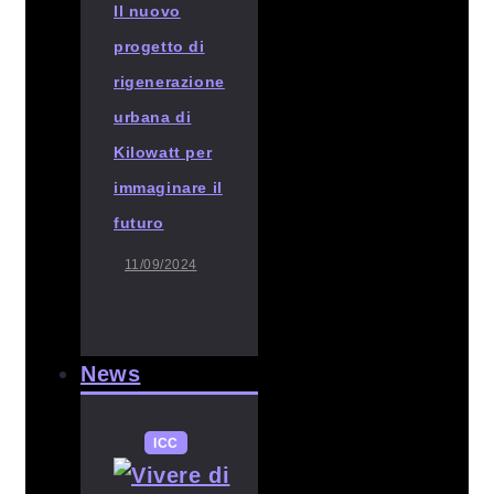
Il nuovo
progetto di
rigenerazione
urbana di
Kilowatt per
immaginare il
futuro
11/09/2024
News
ICC