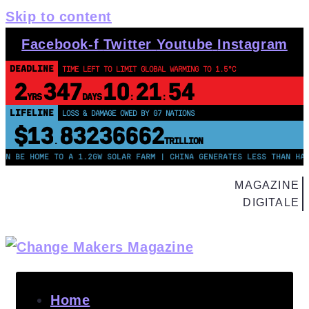
Skip to content
Facebook-f
Twitter
Youtube
Instagram
DEADLINE
TIME LEFT TO LIMIT GLOBAL WARMING TO 1.5°C
2
347
10
21
53
YRS
DAYS
:
:
LIFELINE
LOSS & DAMAGE OWED BY G7 NATIONS
$13
83236663
.
TRILLION
HOME TO A 1.2GW SOLAR FARM | CHINA GENERATES LESS THAN HALF OF I
MAGAZINE
DIGITALE
Home