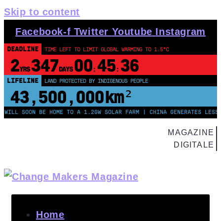
Skip to content
Facebook-f
Twitter
Youtube
Instagram
DEADLINE
TIME LEFT TO LIMIT GLOBAL WARMING TO 1.5°C
2
347
00
45
35
YRS
DAYS
:
:
LIFELINE
LOSS & DAMAGE OWED BY G7 NATIONS
$13
83280469
.
TRILLION
LL SOON BE HOME TO A 1.2GW SOLAR FARM | CHINA GENERATES LESS THA
MAGAZINE
DIGITALE
Home