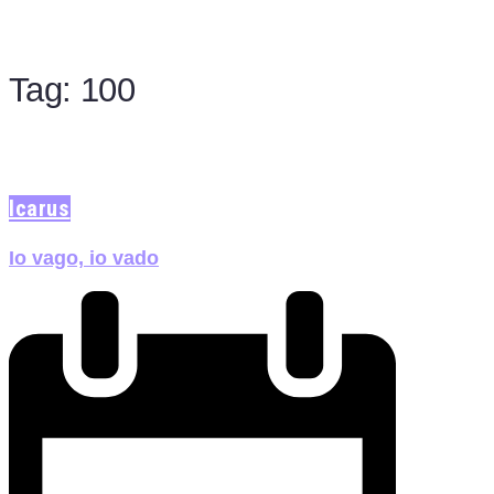
Tag:
100
Icarus
Io vago, io vado