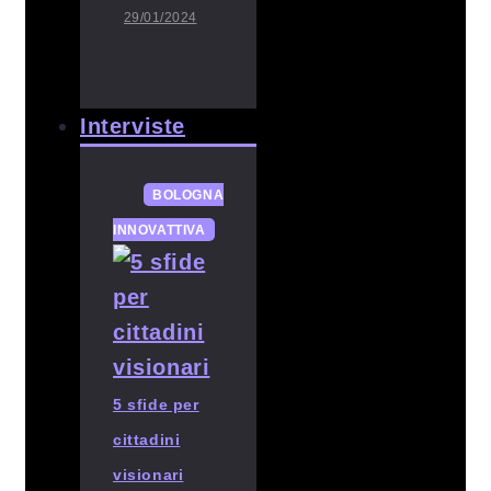
29/01/2024
Interviste
BOLOGNA
INNOVATTIVA
5 sfide per
cittadini
visionari