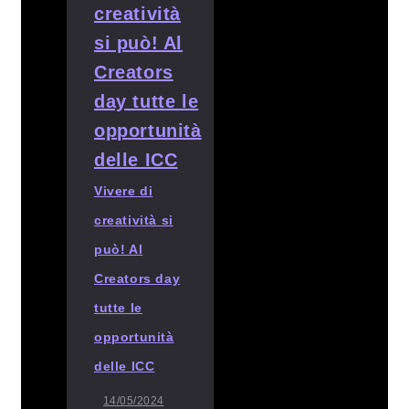
Vivere di
creatività si
può! Al
Creators day
tutte le
opportunità
delle ICC
14/05/2024