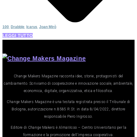
100
,
Drabble
,
Icarus
,
Joan Mirò
LEGGI TUTTO
Change Makers Magazine racconta idee, storie, protagonisti del
cambiamento. Scriviamo di cooperazione e innovazione sociale, ambientale,
economica, digitale, organizzativa, etica e filosofica.
Change Makers Magazine è una testata registrata presso il Tribunale di
Bologna, autorizzazione n.8585 R.St. in data 8/04/2022, direttore
responsabile Piero Ingrosso.
Editore di Change Makers è AlmaVicoo – Centro Universitario per la
formazione e la promozione dell’impresa cooperativa.