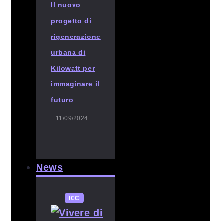
Il nuovo
progetto di
rigenerazione
urbana di
Kilowatt per
immaginare il
futuro
11/09/2024
News
ICC