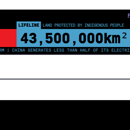
LIFELINE
LAND PROTECTED BY INDIGENOUS PEOPLE
43,500,000
km²
CHINA GENERATES LESS THAN HALF OF ITS ELECTRICITY 