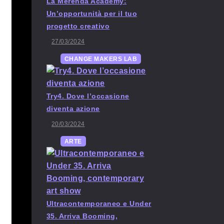
La Merenda Academy:
Un’opportunità per il tuo
progetto creativo
27/03/2024
CHANGE MAKERS LAB
Try4. Dove l’occasione
diventa azione
20/03/2024
ARTE
Ultracontemporaneo e Under
35. Arriva Booming,