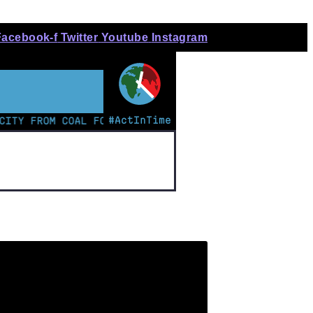
Facebook-f
Twitter
Youtube
Instagram
#ActInTime
FROM COAL FOR THE FIRST TIME | KENYAN TEEN LEADS C