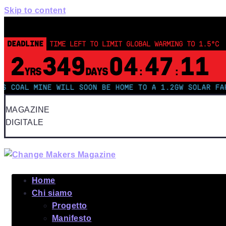
Skip to content
DEADLINE
TIME LEFT TO LIMIT GLOBAL WARMING TO 1.5°C
2
349
04
47
10
YRS
DAYS
:
:
L MINE WILL SOON BE HOME TO A 1.2GW SOLAR FARM | 
MAGAZINE
DIGITALE
Home
Chi siamo
Progetto
Manifesto