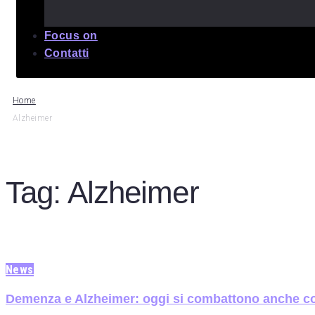
Focus on
Contatti
Home
Alzheimer
Tag:
Alzheimer
News
Demenza e Alzheimer: oggi si combattono anche c