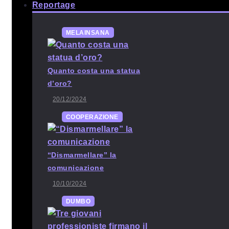
Reportage
MELAINSANA
Quanto costa una statua
d’oro?
20/12/2024
COOPERAZIONE
“Dismarmellare” la
comunicazione
10/10/2024
DUMBO