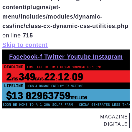
content/plugins/jet-
menu/includes/modules/dynamic-
css/inc/class-cx-dynamic-css-utilities.php
on line
715
Skip to content
Facebook-f
Twitter
Youtube
Instagram
DEADLINE
TIME LEFT TO LIMIT GLOBAL WARMING TO 1.5°C
2
349
22
12
09
YRS
DAYS
:
:
LIFELINE
LOSS & DAMAGE OWED BY G7 NATIONS
$13
82963760
.
TRILLION
N BE HOME TO A 1.2GW SOLAR FARM | CHINA GENERATES LESS THAN HALF
MAGAZINE
DIGITALE