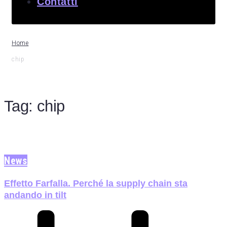
Contatti
Home
chip
Tag:
chip
News
Effetto Farfalla. Perché la supply chain sta
andando in tilt