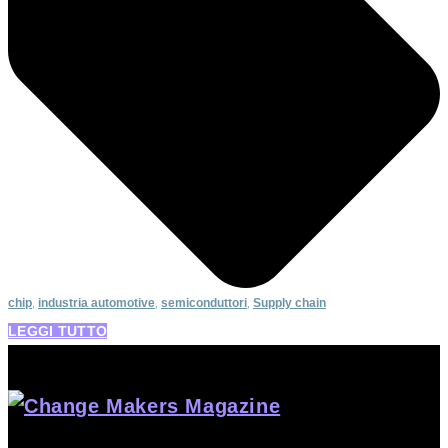
chip
,
industria automotive
,
semiconduttori
,
Supply chain
LEGGI TUTTO