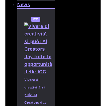
News
ICC
Vivere di
creatività si
può! Al
Creators day