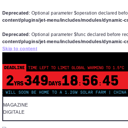
Deprecated
: Optional parameter $operation declared befor
content/plugins/jet-menu/includes/modules/dynamic-css
Deprecated
: Optional parameter $func declared before req
content/plugins/jet-menu/includes/modules/dynamic-css
Skip to content
DEADLINE
TIME LEFT TO LIMIT GLOBAL WARMING TO 1.5°C
2
349
18
56
44
YRS
DAYS
:
:
L SOON BE HOME TO A 1.2GW SOLAR FARM | CHINA GENER
MAGAZINE
DIGITALE