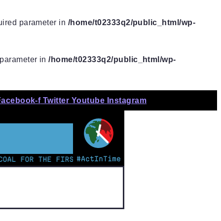
quired parameter in
/home/t02333q2/public_html/wp-
d parameter in
/home/t02333q2/public_html/wp-
Facebook-f
Twitter
Youtube
Instagram
LION
#ActInTime
FOR THE FIRST TIME | KENYAN TEEN LEADS CHARGE ON T