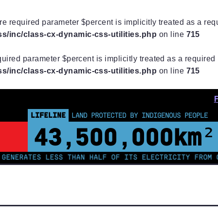
e required parameter $percent is implicitly treated as a re
/inc/class-cx-dynamic-css-utilities.php
on line
715
uired parameter $percent is implicitly treated as a require
/inc/class-cx-dynamic-css-utilities.php
on line
715
LIFELINE
LOSS & DAMAGE OWED BY G7 NATIONS
$13
82978613
.
TRIL
ATES LESS THAN HALF OF ITS ELECTRICITY FROM COAL 