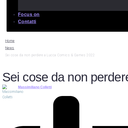
Focus on
Contatti
Home
News
Sei cose da non perdere a Lucca Comics & Games 2022
Sei cose da non perde
Massimiliano Colletti