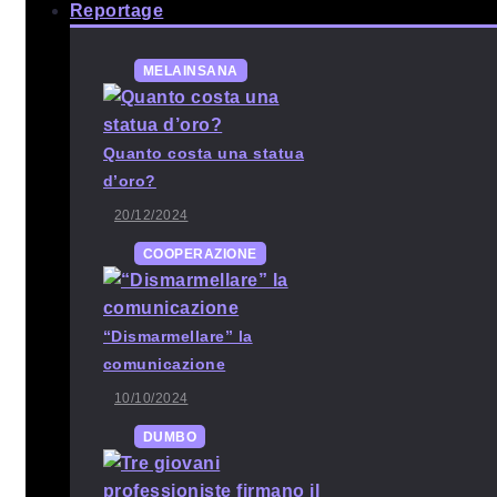
Reportage
MELAINSANA
Quanto costa una statua
d’oro?
20/12/2024
COOPERAZIONE
“Dismarmellare” la
comunicazione
10/10/2024
DUMBO