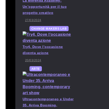
La Merenda Academy:
Un’opportunità per il tuo
progetto creativo
27/03/2024
CHANGE MAKERS LAB
Try4. Dove l’occasione
diventa azione
20/03/2024
ARTE
Ultracontemporaneo e Under
35. Arriva Booming,