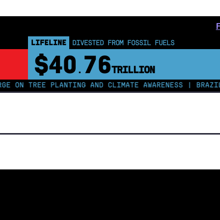
LIFELINE
DIVESTED FROM FOSSIL FUELS
$40
76
.
TRILLION
 TREE PLANTING AND CLIMATE AWARENESS | BRAZIL COU