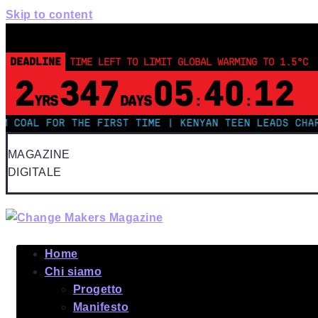
Skip to content
DEADLINE
TIME LEFT TO LIMIT GLOBAL WARMING TO 1.5°C
2
347
05
40
12
YRS
DAYS
:
:
L FOR THE FIRST TIME | KENYAN TEEN LEADS CHARGE ON
MAGAZINE
DIGITALE
Home
Chi siamo
Progetto
Manifesto