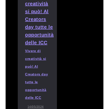
Vivere di
creatività si
può! Al
Creators day
tutte le
opportunità
delle ICC
14/05/2024