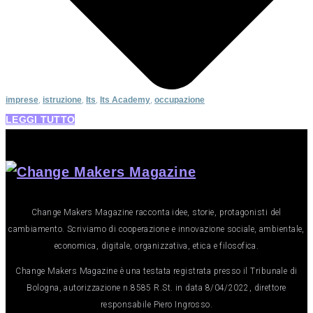
imprese
,
istruzione
,
Its
,
Its Academy
,
occupazione
LEGGI TUTTO
Change Makers Magazine racconta idee, storie, protagonisti del
cambiamento. Scriviamo di cooperazione e innovazione sociale, ambientale,
economica, digitale, organizzativa, etica e filosofica.
Change Makers Magazine è una testata registrata presso il Tribunale di
Bologna, autorizzazione n.8585 R.St. in data 8/04/2022, direttore
responsabile Piero Ingrosso.