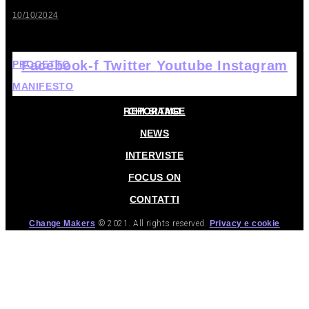
10/10/2024
Facebook-f
Twitter
Youtube
Instagram
PROGETTO
MANIFESTO
HOME
REPORTAGE
CHI SIAMO
NEWS
INTERVISTE
FOCUS ON
CONTATTI
Change Makers
© 2021. All rights reserved.
Privacy e cookie