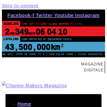
Skip to content
Facebook-f
Twitter
Youtube
Instagram
DEADLINE
TIME LEFT TO LIMIT GLOBAL WARMING TO 1.5°C
2
349
06
04
09
YRS
DAYS
:
:
LIFELINE
LAND PROTECTED BY INDIGENOUS PEOPLE
43,500,000
km²
 WILL SOON BE HOME TO A 1.2GW SOLAR FARM | CHINA GENERATES LESS 
MAGAZINE
DIGITALE
Home