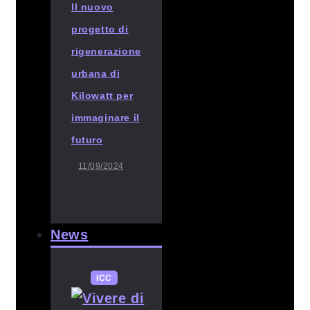
Il nuovo
progetto di
rigenerazione
urbana di
Kilowatt per
immaginare il
futuro
11/09/2024
News
ICC