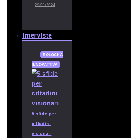
29/01/2024
Interviste
BOLOGNA
INNOVATTIVA
5 sfide per
cittadini
visionari