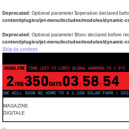
Deprecated
: Optional parameter $operation declared befor
content/plugins/jet-menu/includes/modules/dynamic-css
Deprecated
: Optional parameter $func declared before req
content/plugins/jet-menu/includes/modules/dynamic-css
Skip to content
DEADLINE
TIME LEFT TO LIMIT GLOBAL WARMING TO 1.5°C
2
350
03
58
53
YRS
DAYS
:
:
WILL SOON BE HOME TO A 1.2GW SOLAR FARM | CHINA GE
MAGAZINE
DIGITALE