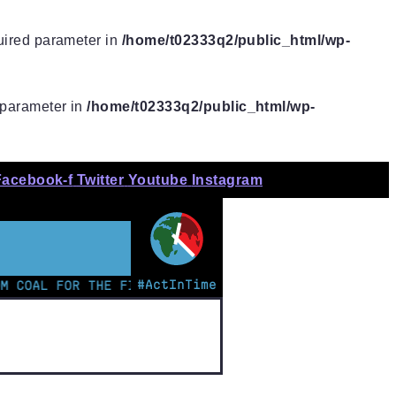
quired parameter in
/home/t02333q2/public_html/wp-
d parameter in
/home/t02333q2/public_html/wp-
Facebook-f
Twitter
Youtube
Instagram
#ActInTime
L FOR THE FIRST TIME | KENYAN TEEN LEADS CHARGE ON