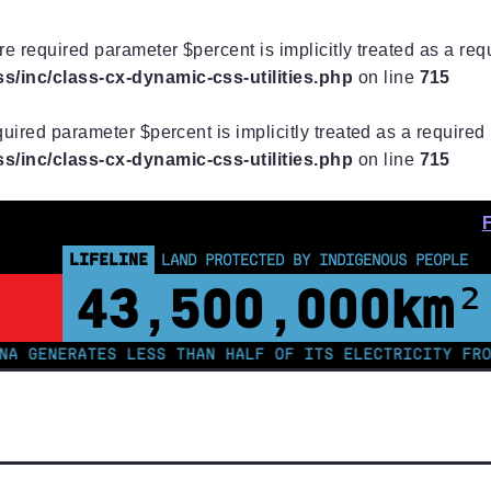
e required parameter $percent is implicitly treated as a re
/inc/class-cx-dynamic-css-utilities.php
on line
715
uired parameter $percent is implicitly treated as a require
/inc/class-cx-dynamic-css-utilities.php
on line
715
LIFELINE
LAND PROTECTED BY INDIGENOUS PEOPLE
43,500,000
km²
NERATES LESS THAN HALF OF ITS ELECTRICITY FROM COA