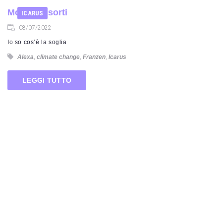
Morti e Risorti
ICARUS
08/07/2022
Io so cos’è la soglia
Alexa
,
climate change
,
Franzen
,
Icarus
LEGGI TUTTO