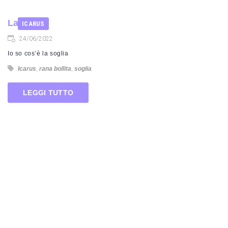
La soglia
ICARUS
24/06/2022
Io so cos’è la soglia
Icarus
,
rana bollita
,
soglia
LEGGI TUTTO