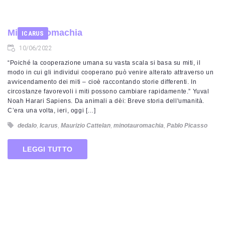
Minotauromachia
ICARUS
10/06/2022
“Poiché la cooperazione umana su vasta scala si basa su miti, il
modo in cui gli individui cooperano può venire alterato attraverso un
avvicendamento dei miti – cioè raccontando storie differenti. In
circostanze favorevoli i miti possono cambiare rapidamente.” Yuval
Noah Harari Sapiens. Da animali a dèi: Breve storia dell'umanità.
C’era una volta, ieri, oggi […]
dedalo
,
Icarus
,
Maurizio Cattelan
,
minotauromachia
,
Pablo Picasso
LEGGI TUTTO