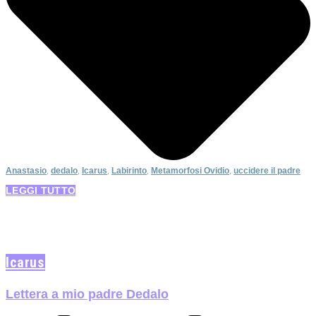
Anastasio
,
dedalo
,
Icarus
,
Labirinto
,
Metamorfosi Ovidio
,
uccidere il padre
LEGGI TUTTO
Icarus
Lettera a mio padre Dedalo