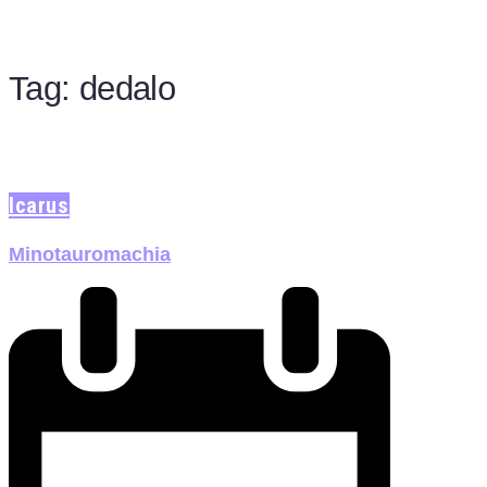
Tag:
dedalo
Icarus
Minotauromachia