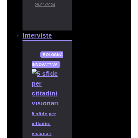
29/01/2024
Interviste
BOLOGNA
INNOVATTIVA
5 sfide per
cittadini
visionari