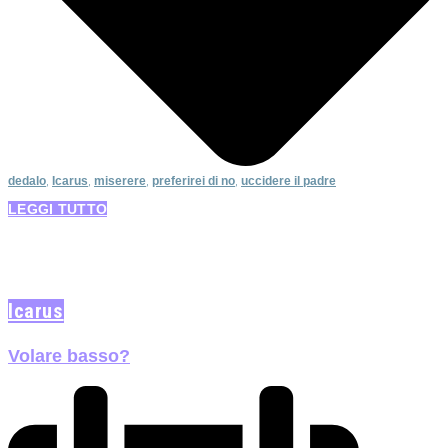
dedalo
,
Icarus
,
miserere
,
preferirei di no
,
uccidere il padre
LEGGI TUTTO
Icarus
Volare basso?