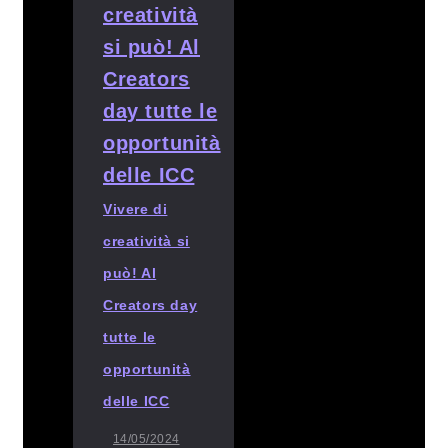
Vivere di
creatività si
può! Al
Creators day
tutte le
opportunità
delle ICC
14/05/2024