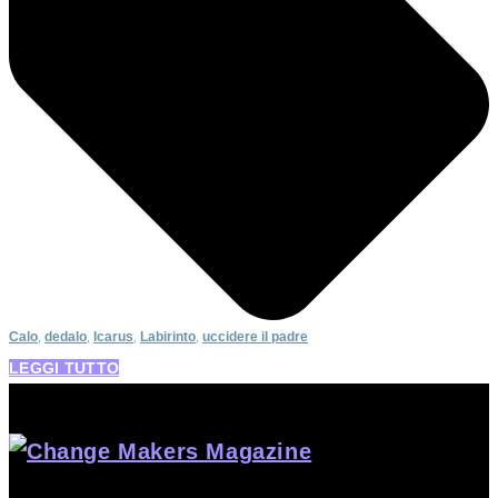
Calo
,
dedalo
,
Icarus
,
Labirinto
,
uccidere il padre
LEGGI TUTTO