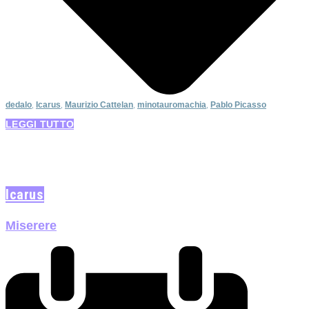
dedalo
,
Icarus
,
Maurizio Cattelan
,
minotauromachia
,
Pablo Picasso
LEGGI TUTTO
Icarus
Miserere