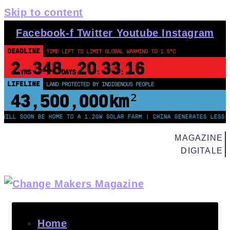
Skip to content
Facebook-f
Twitter
Youtube
Instagram
DEADLINE
TIME LEFT TO LIMIT GLOBAL WARMING TO 1.5°C
2
348
20
33
15
YRS
DAYS
:
:
LIFELINE
LOSS & DAMAGE OWED BY G7 NATIONS
$13
83080734
.
TRILLION
SOON BE HOME TO A 1.2GW SOLAR FARM | CHINA GENERATES LESS THAN H
MAGAZINE
DIGITALE
Home