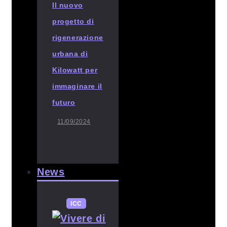
Il nuovo
progetto di
rigenerazione
urbana di
Kilowatt per
immaginare il
futuro
11/09/2024
News
ICC