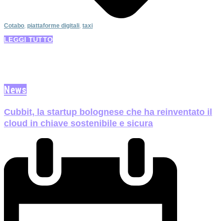
Cotabo
,
piattaforme digitali
,
taxi
LEGGI TUTTO
News
Cubbit, la startup bolognese che ha reinventato il
cloud in chiave sostenibile e sicura