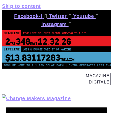
Skip to content
Facebook-f
Twitter
Youtube
Instagram
DEADLINE
TIME LEFT TO LIMIT GLOBAL WARMING TO 1.5°C
2
348
12
32
25
YRS
DAYS
:
:
LIFELINE
LOSS & DAMAGE OWED BY G7 NATIONS
$13
83117284
.
TRILLION
 BE HOME TO A 1.2GW SOLAR FARM | CHINA GENERATES LESS THAN HALF 
MAGAZINE
DIGITALE