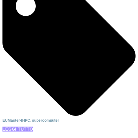
EUMaster4HPC
,
supercomputer
LEGGI TUTTO