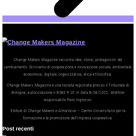
Change Makers Magazine racconta idee, storie, protagonisti del
cambiamento. Scriviamo di cooperazione e innovazione sociale, ambientale,
economica, digitale, organizzativa, etica e filosofica.
Change Makers Magazine è una testata registrata presso il Tribunale di
Bologna, autorizzazione n.8585 R.St. in data 8/04/2022, direttore
responsabile Piero Ingrosso.
Editore di Change Makers è AlmaVicoo – Centro Universitario per la
formazione e la promozione dell’impresa cooperativa.
Post recenti