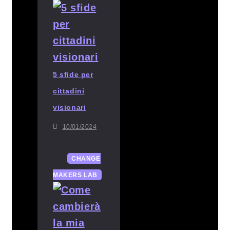
5 sfide per
cittadini
visionari
10/01/2024
CHANGE
MAKERS LAB