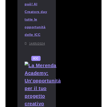
può! Al
Creators day
tutte le
opportunità
delle ICC
14/05/2024
ICC