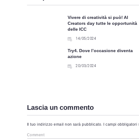
i
02 Ready for the digital
Vivere di creatività si può! Al
02 Ready for the digital
Creators day tutte le opportunità
delle ICC
02 Ready for the digital
14/05/2024
02 Ready for the digital
Try4. Dove l’occasione diventa
azione
02 Ready for the digital
20/03/2024
03 Pitch of digital cooperatives
03 Pitch of digital cooperatives
Lascia un commento
03 Pitch of digital cooperatives
03 Pitch of digital cooperatives
Il tuo indirizzo email non sarà pubblicato.
I campi obbligatori
Comment
03 Pitch of digital cooperatives