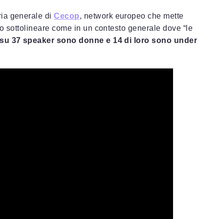
ria generale di
Cecop
, network europeo che mette
to sottolineare come in un contesto generale dove “le
 su 37 speaker sono donne e 14 di loro sono under