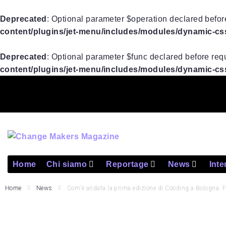
Deprecated
: Optional parameter $operation declared before
content/plugins/jet-menu/includes/modules/dynamic-css/
Deprecated
: Optional parameter $func declared before requ
content/plugins/jet-menu/includes/modules/dynamic-css/
Home
Chi siamo
Reportage
News
Inte
Home
News
Com’è andata la prima edizione di Cooding a Bologna. Fo