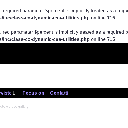
 required parameter $percent is implicitly treated as a req
inc/class-cx-dynamic-css-utilities.php
on line
715
ired parameter $percent is implicitly treated as a required
inc/class-cx-dynamic-css-utilities.php
on line
715
rviste
Focus on
Contatti
to e video gallery