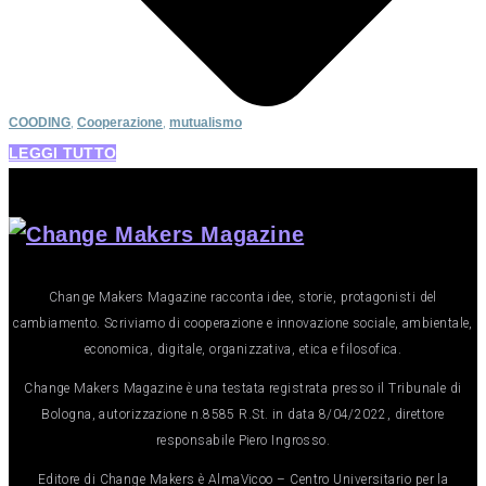
COODING
,
Cooperazione
,
mutualismo
LEGGI TUTTO
Change Makers Magazine racconta idee, storie, protagonisti del
cambiamento. Scriviamo di cooperazione e innovazione sociale, ambientale,
economica, digitale, organizzativa, etica e filosofica.
Change Makers Magazine è una testata registrata presso il Tribunale di
Bologna, autorizzazione n.8585 R.St. in data 8/04/2022, direttore
responsabile Piero Ingrosso.
Editore di Change Makers è AlmaVicoo – Centro Universitario per la