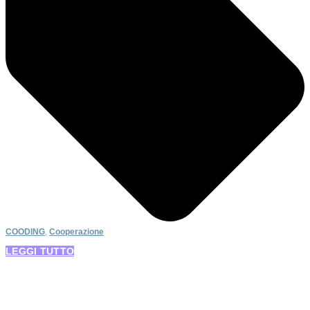
COODING
,
Cooperazione
LEGGI TUTTO