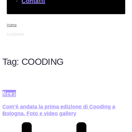
Contatti
Home
COODING
Tag:
COODING
News
Com’è andata la prima edizione di Cooding a
Bologna. Foto e video gallery