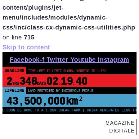
content/plugins/jet-
menu/includes/modules/dynamic-
css/inc/class-cx-dynamic-css-utilities.php
on line
715
Skip to content
Facebook-f
Twitter
Youtube
Instagram
DEADLINE
TIME LEFT TO LIMIT GLOBAL WARMING TO 1.5°C
2
348
02
19
39
YRS
DAYS
:
:
LIFELINE
LOSS & DAMAGE OWED BY G7 NATIONS
$13
83163861
.
TRILLION
ON BE HOME TO A 1.2GW SOLAR FARM | CHINA GENERATES LESS THAN HAL
MAGAZINE
DIGITALE