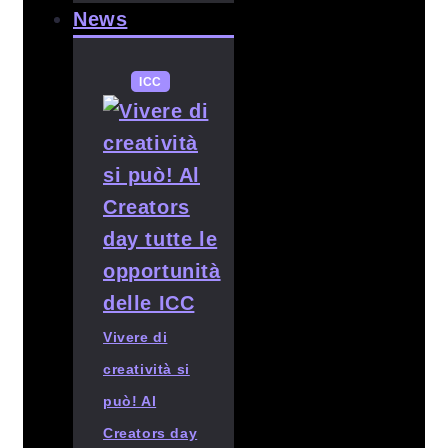
News
ICC
Vivere di
creatività si
può! Al
Creators day