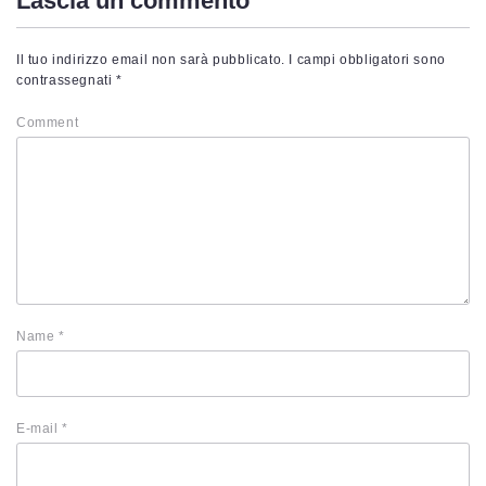
Lascia un commento
Il tuo indirizzo email non sarà pubblicato.
I campi obbligatori sono
contrassegnati
*
Comment
Name
*
E-mail
*