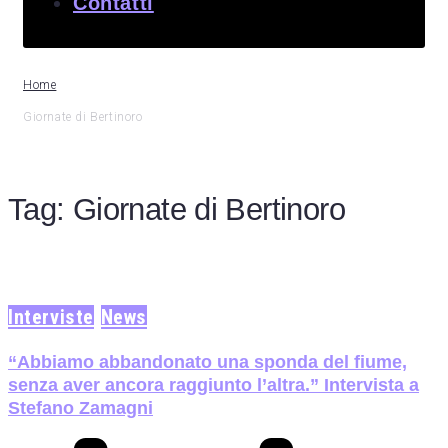
Contatti
Home
Giornate di Bertinoro
Tag:
Giornate di Bertinoro
Interviste
News
“Abbiamo abbandonato una sponda del fiume,
senza aver ancora raggiunto l’altra.” Intervista a
Stefano Zamagni