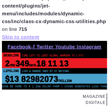
content/plugins/jet-
menu/includes/modules/dynamic-
css/inc/class-cx-dynamic-css-utilities.php
on line
715
Skip to content
Facebook-f
Twitter
Youtube
Instagram
DEADLINE
TIME LEFT TO LIMIT GLOBAL WARMING TO 1.5°C
2
349
18
11
12
YRS
DAYS
:
:
LIFELINE
LOSS & DAMAGE OWED BY G7 NATIONS
$13
82982074
.
TRILLION
 BE HOME TO A 1.2GW SOLAR FARM | CHINA GENERATES LESS THAN HALF 
MAGAZINE
DIGITALE