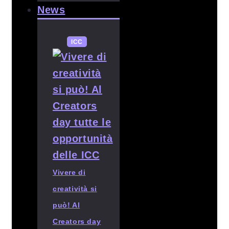
News
ICC
Vivere di
creatività si
può! Al
Creators day