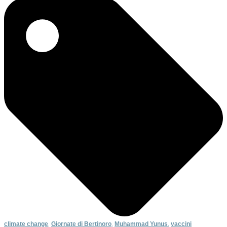
climate change
,
Giornate di Bertinoro
,
Muhammad Yunus
,
vaccini