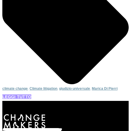
climate change
,
Climate litigation
,
giudizio universale
,
Marica Di Pierri
LEGGI TUTTO