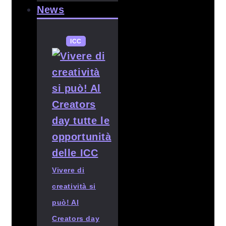
News
ICC
Vivere di
creatività si
può! Al
Creators day