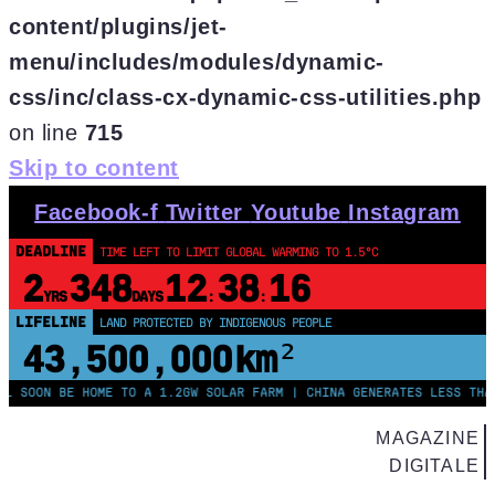
content/plugins/jet-
menu/includes/modules/dynamic-
css/inc/class-cx-dynamic-css-utilities.php
on line
715
Skip to content
Facebook-f
Twitter
Youtube
Instagram
DEADLINE
TIME LEFT TO LIMIT GLOBAL WARMING TO 1.5°C
2
348
12
38
15
YRS
DAYS
:
:
LIFELINE
LOSS & DAMAGE OWED BY G7 NATIONS
$13
83116840
.
TRILLION
OON BE HOME TO A 1.2GW SOLAR FARM | CHINA GENERATES LESS THAN HA
MAGAZINE
DIGITALE