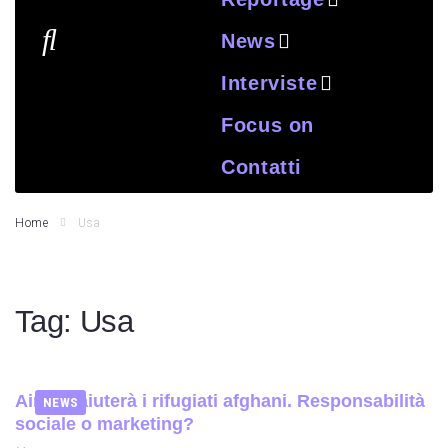
News
Interviste
Focus on
Contatti
Home
Usa
Tag:
Usa
Airbnb aiuterà i rifugiati afghani. Responsabilità
NEWS
sociale o marketing?