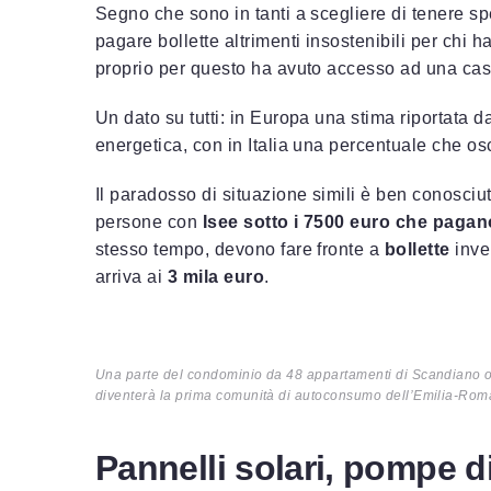
Segno che sono in tanti a scegliere di tenere spe
pagare bollette altrimenti insostenibili per chi
proprio per questo ha avuto accesso ad una cas
Un dato su tutti: in Europa una stima riportata da
energetica, con in Italia una percentuale che osc
Il paradosso di situazione simili è ben conosciut
persone con
Isee sotto i 7500 euro che pagan
stesso tempo, devono fare fronte a
bollette
inve
arriva ai
3 mila euro
.
Una parte del condominio da 48 appartamenti di Scandiano ogg
diventerà la prima comunità di autoconsumo dell’Emilia-Ro
Pannelli solari, pompe di