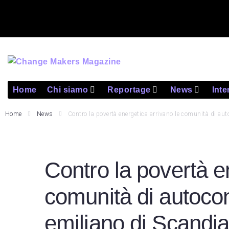
Home
Chi siamo
Reportage
News
Inte
Home
News
Contro la povertà energetica arrivano le comunità di a
Contro la povertà e
comunità di autoco
emiliano di Scandi