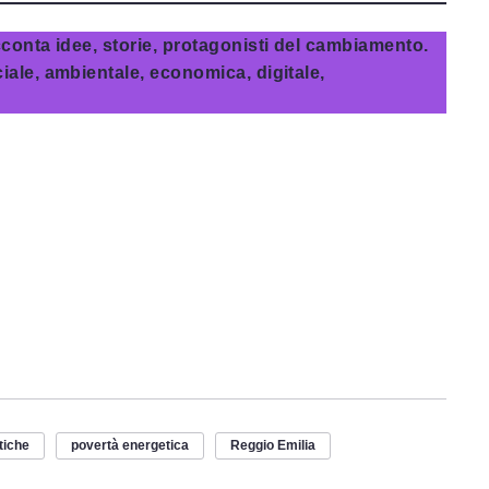
conta idee, storie, protagonisti del cambiamento.
ale, ambientale, economica, digitale,
tiche
povertà energetica
Reggio Emilia