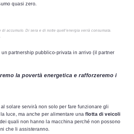
nsumo quasi zero.
ie di accumulo. Di sera e di notte quell’energia verrà consumata.
.
n partnership pubblico-privata in arrivo (il partner
remo la povertà energetica e rafforzeremo i
 al solare servirà non solo per fare funzionare gli
ella luce, ma anche per alimentare una
flotta di veicoli
 dei quali non hanno la macchina perché non possono
ni che li assisteranno.