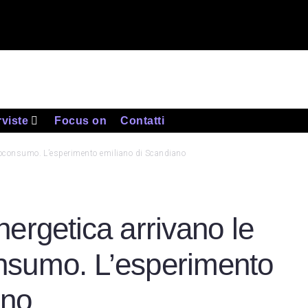
rviste
Focus on
Contatti
utoconsumo. L’esperimento emiliano di Scandiano
nergetica arrivano le
nsumo. L’esperimento
ano