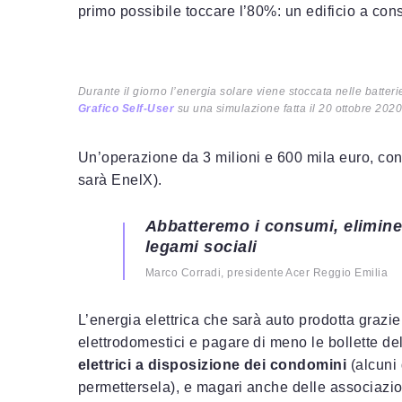
primo possibile toccare l’80%: un edificio a co
Durante il giorno l’energia solare viene stoccata nelle batter
Grafico Self-User
su una simulazione fatta il 20 ottobre 2020
Un’operazione da 3 milioni e 600 mila euro, con u
sarà EnelX).
Abbatteremo i consumi, elimine
legami sociali
Marco Corradi, presidente Acer Reggio Emilia
L’energia elettrica che sarà auto prodotta grazie
elettrodomestici e pagare di meno le bollette d
elettrici a disposizione dei condomini
(alcuni
permettersela), e magari anche delle associazio