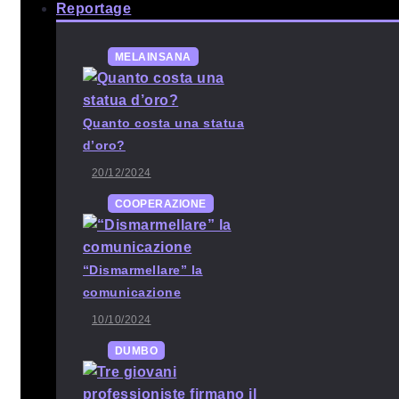
Reportage
MELAINSANA
Quanto costa una statua
d’oro?
20/12/2024
COOPERAZIONE
“Dismarmellare” la
comunicazione
10/10/2024
DUMBO