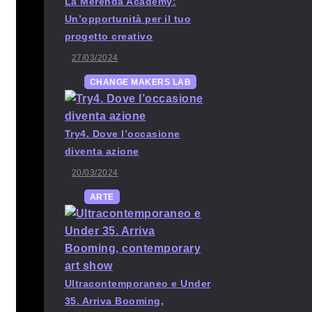
La Merenda Academy:
Un’opportunità per il tuo
progetto creativo
27/03/2024
CHANGE MAKERS LAB
Try4. Dove l’occasione
diventa azione
20/03/2024
ARTE
Ultracontemporaneo e Under
35. Arriva Booming,