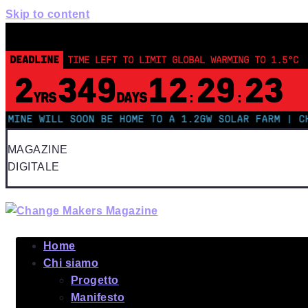
Skip to content
DEADLINE
TIME LEFT TO LIMIT GLOBAL WARMING TO 1.5°C
2
349
12
29
23
YRS
DAYS
:
:
 WILL SOON BE HOME TO A 1.2GW SOLAR FARM | CHINA G
MAGAZINE
DIGITALE
Home
Chi siamo
Progetto
Manifesto