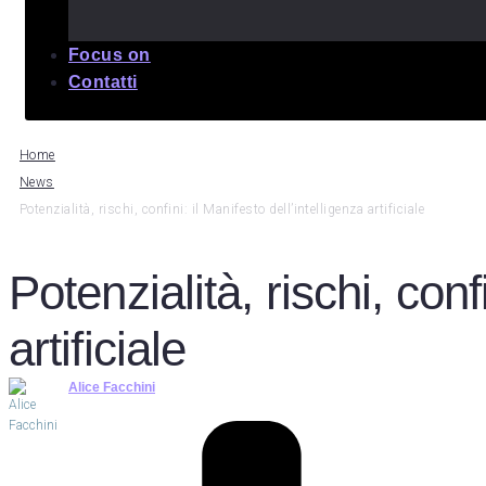
Focus on
Contatti
Home
News
Potenzialità, rischi, confini: il Manifesto dell’intelligenza artificiale
Potenzialità, rischi, conf
artificiale
Alice Facchini