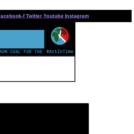
Facebook-f
Twitter
Youtube
Instagram
#ActInTime
OAL FOR THE FIRST TIME | KENYAN TEEN LEADS CHARGE 