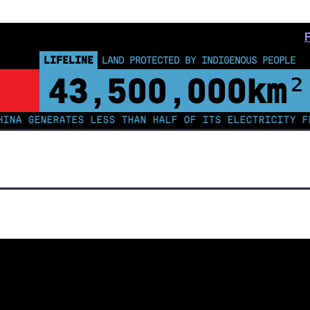
LIFELINE
LAND PROTECTED BY INDIGENOUS PEOPLE
43,500,000
km²
ENERATES LESS THAN HALF OF ITS ELECTRICITY FROM C