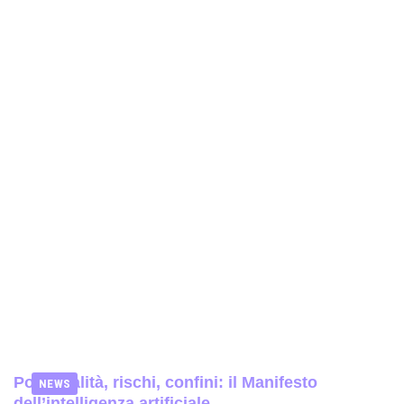
Potenzialità, rischi, confini: il Manifesto
NEWS
dell’intelligenza artificiale