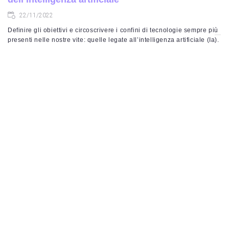
22/11/2022
Definire gli obiettivi e circoscrivere i confini di tecnologie sempre più
presenti nelle nostre vite: quelle legate all’intelligenza artificiale (Ia).
È lo scopo del Manifesto italiano dell’intelligenza artificiale, un
documento in sette punti redatto da quattro esperti del settore che
vogliono richiamare l’attenzione di policy maker, dirigenti d’azienda,
comunicatori e utenti. Il 61% della popolazione europea guarda
positivamente […]
intelligenza artificiale
LEGGI TUTTO