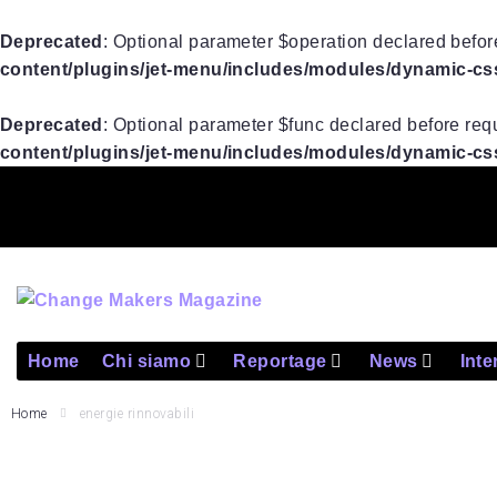
Deprecated
: Optional parameter $operation declared before
content/plugins/jet-menu/includes/modules/dynamic-css/
Deprecated
: Optional parameter $func declared before requ
content/plugins/jet-menu/includes/modules/dynamic-css/
Home
Chi siamo
Reportage
News
Inte
Home
energie rinnovabili