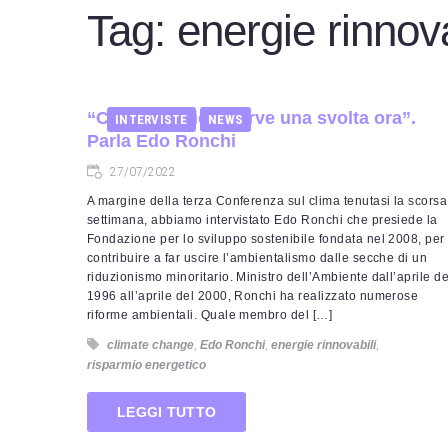
Tag:
energie rinnova
“Crisi climatica, serve una svolta ora”.
INTERVISTE
NEWS
Parla Edo Ronchi
27/07/2022
A margine della terza Conferenza sul clima tenutasi la scorsa
settimana, abbiamo intervistato Edo Ronchi che presiede la
Fondazione per lo sviluppo sostenibile fondata nel 2008, per
contribuire a far uscire l’ambientalismo dalle secche di un
riduzionismo minoritario. Ministro dell’Ambiente dall’aprile de
1996 all’aprile del 2000, Ronchi ha realizzato numerose
riforme ambientali. Quale membro del […]
climate change
,
Edo Ronchi
,
energie rinnovabili
,
risparmio energetico
LEGGI TUTTO