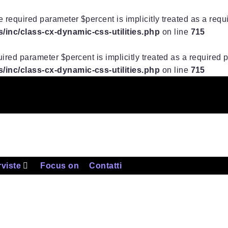
 required parameter $percent is implicitly treated as a req
inc/class-cx-dynamic-css-utilities.php
on line
715
ired parameter $percent is implicitly treated as a required
inc/class-cx-dynamic-css-utilities.php
on line
715
rviste
Focus on
Contatti