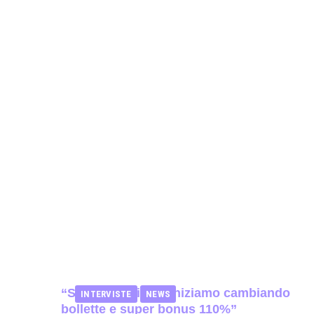
“Salvare il clima? Iniziamo cambiando
INTERVISTE
NEWS
bollette e super bonus 110%”