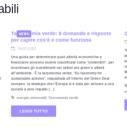
bili
Tassonomia verde: 8 domande e risposte
Q
NEWS
per capire cos’è e come funziona
19/07/2022
“
d
Una guida per determinare quali attività economiche e
i
finanziarie possono essere classificate come “sostenibili”, per
c
incentivare gli investimenti nei settori più green e attenti
M
all’ambiente. È la tassonomia verde, “Eu taxonomy for
e
l
sustainable activies”, inquadrata all’interno del Green Deal
europeo, la strategia che l’Europa si è data per arrivare a una
società a zero impatto […]
e
energie rinnovabili
,
Tassonomia verde
LEGGI TUTTO