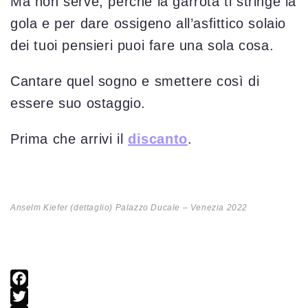
Ma non serve, perché la garrota ti stringe la
gola e per dare ossigeno all’asfittico solaio
dei tuoi pensieri puoi fare una sola cosa.
Cantare quel sogno e smettere così di
essere suo ostaggio.
Prima che arrivi il
discanto
.
Anselm Kiefer (dettaglio) Palazzo Ducale – Venezia 2022
F