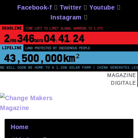
Skip
Facebook-f
Twitter
Youtube
to
Instagram
content
DEADLINE
TIME LEFT TO LIMIT GLOBAL WARMING TO 1.5°C
2
346
04
41
24
YRS
DAYS
:
:
LIFELINE
LAND PROTECTED BY INDIGENOUS PEOPLE
43,500,000
km²
E WILL SOON BE HOME TO A 1.2GW SOLAR FARM | CHINA GENERATES LESS
MAGAZINE
DIGITALE
Home