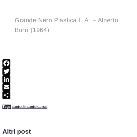
Grande Nero Plastica L.A. – Alberto
Burri (1964)
Facebook
Twitter
LinkedIn
Email
Condividi
Tags
canto
discanto
Icarus
Altri post