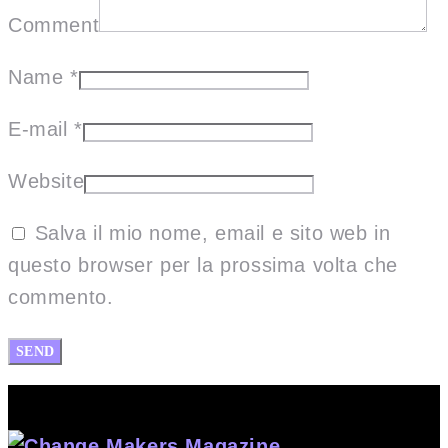
Comment
Name
*
E-mail
*
Website
Salva il mio nome, email e sito web in
questo browser per la prossima volta che
commento.