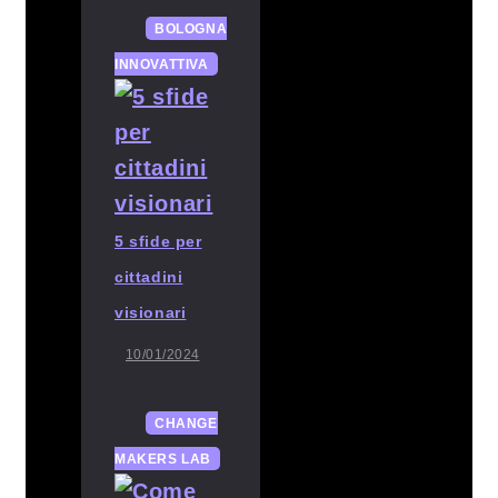
BOLOGNA
INNOVATTIVA
5 sfide per
cittadini
visionari
10/01/2024
CHANGE
MAKERS LAB