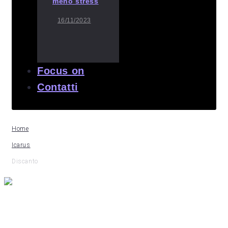
meno stress
16/11/2023
Focus on
Contatti
Home
Icarus
Discanto
By
Icarus
Discanto