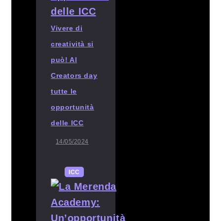
Vivere di
creatività si
può! Al
Creators day
tutte le
opportunità
delle ICC
14/05/2024
ICC