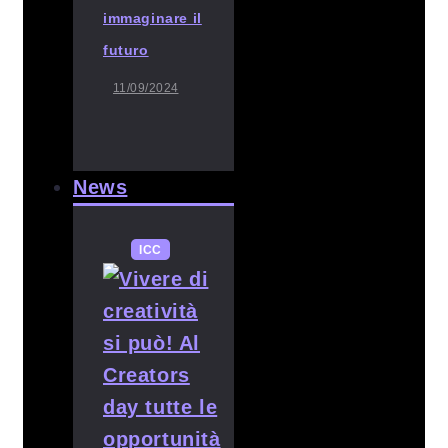
immaginare il
futuro
11/09/2024
News
ICC