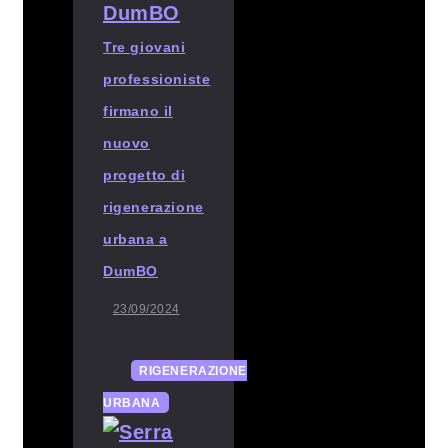
Tre giovani
professioniste
firmano il
nuovo
progetto di
rigenerazione
urbana a
DumBO
23/09/2024
RIGENERAZIONE
URBANA