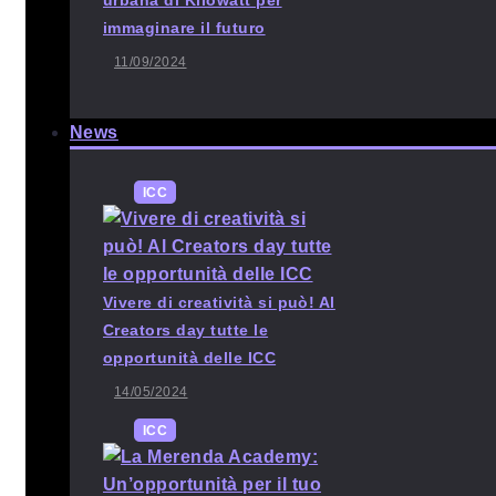
urbana di Kilowatt per
immaginare il futuro
11/09/2024
News
ICC
Vivere di creatività si può! Al
Creators day tutte le
opportunità delle ICC
14/05/2024
ICC