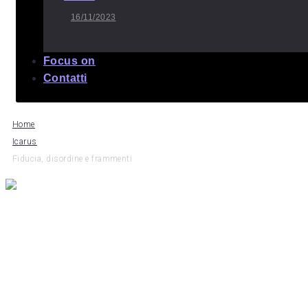
16/11/2023
Focus on
Contatti
Home
Icarus
Fiducia, disordine e frammenti
By
Icarus
Fiducia, disordine e fr