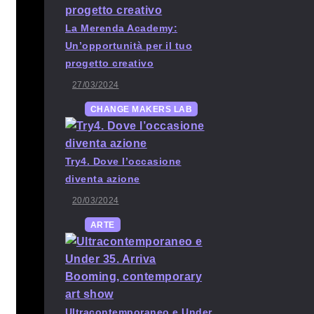
La Merenda Academy:
Un’opportunità per il tuo
progetto creativo
27/03/2024
CHANGE MAKERS LAB
Try4. Dove l’occasione
diventa azione
20/03/2024
ARTE
Ultracontemporaneo e Under