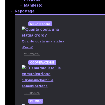
Manifesto
Reportage
MELAINSANA
Quanto costa una statua
d’oro?
20/12/2024
COOPERAZIONE
“Dismarmellare” la
comunicazione
10/10/2024
DUMBO