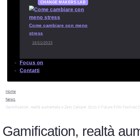
CHANGE MAKERS LAB
Come cambiare con meno
stress
16/11/2023
Focus on
Contatti
Home
News
Gamification, realtà aumentata e Zero Calcare. Ecco il Future Film Festival
Gamification, realtà au