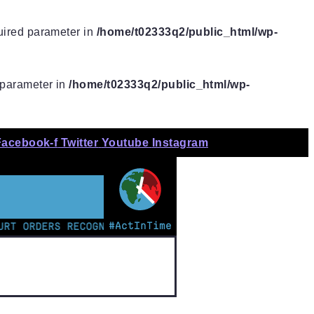
quired parameter in
/home/t02333q2/public_html/wp-
d parameter in
/home/t02333q2/public_html/wp-
Facebook-f
Twitter
Youtube
Instagram
#ActInTime
RDERS RECOGNITION OF INDIGENOUS LAND AND APOLOGY F