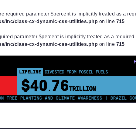
e required parameter $percent is implicitly treated as a re
/inc/class-cx-dynamic-css-utilities.php
on line
715
uired parameter $percent is implicitly treated as a require
/inc/class-cx-dynamic-css-utilities.php
on line
715
LIFELINE
REGENERATIVE AGRICULTURE
2,229,347
HECTARES
E PLANTING AND CLIMATE AWARENESS | BRAZIL COURT O