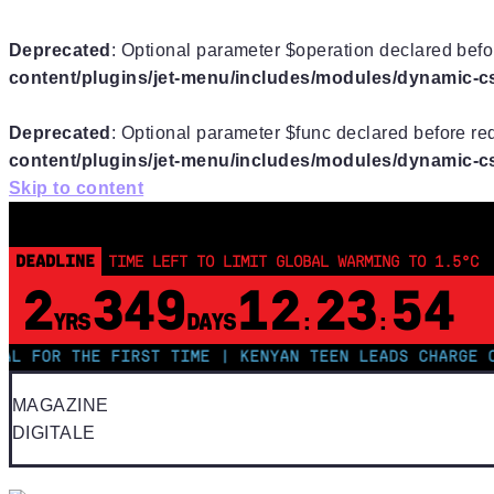
Deprecated
: Optional parameter $operation declared befor
content/plugins/jet-menu/includes/modules/dynamic-css
Deprecated
: Optional parameter $func declared before req
content/plugins/jet-menu/includes/modules/dynamic-css
Skip to content
DEADLINE
TIME LEFT TO LIMIT GLOBAL WARMING TO 1.5°C
2
349
12
23
53
YRS
DAYS
:
:
R THE FIRST TIME | KENYAN TEEN LEADS CHARGE ON TRE
MAGAZINE
DIGITALE