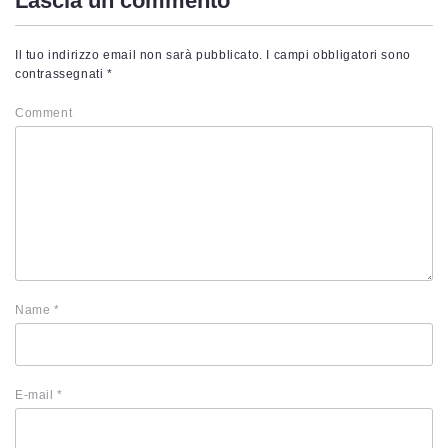
Lascia un commento
Il tuo indirizzo email non sarà pubblicato.
I campi obbligatori sono
contrassegnati
*
Comment
Name
*
E-mail
*