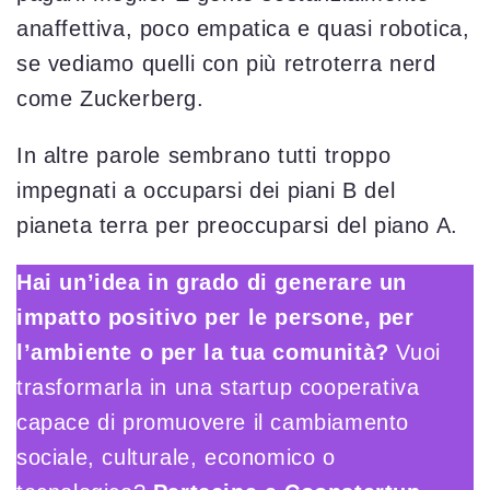
anaffettiva, poco empatica e quasi robotica,
se vediamo quelli con più retroterra nerd
come Zuckerberg.
In altre parole sembrano tutti troppo
impegnati a occuparsi dei piani B del
pianeta terra per preoccuparsi del piano A.
Hai un’idea in grado di generare un
impatto positivo per le persone, per
l’ambiente o per la tua comunità?
Vuoi
trasformarla in una startup cooperativa
capace di promuovere il cambiamento
sociale, culturale, economico o