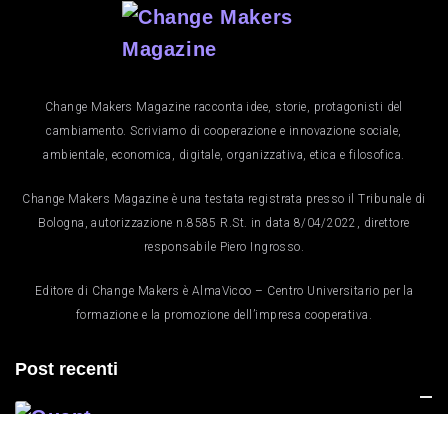
Change Makers Magazine racconta idee, storie, protagonisti del
cambiamento. Scriviamo di cooperazione e innovazione sociale,
ambientale, economica, digitale, organizzativa, etica e filosofica.
Change Makers Magazine è una testata registrata presso il Tribunale di
Bologna, autorizzazione n.8585 R.St. in data 8/04/2022, direttore
responsabile Piero Ingrosso.
Editore di Change Makers è AlmaVicoo – Centro Universitario per la
formazione e la promozione dell’impresa cooperativa.
Post recenti
Quanto Costa Una Statua D’oro?