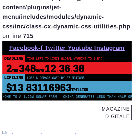
content/plugins/jet-
menu/includes/modules/dynamic-
css/inc/class-cx-dynamic-css-utilities.php
on line
715
Skip
Facebook-f
Twitter
Youtube
Instagram
to
DEADLINE
TIME LEFT TO LIMIT GLOBAL WARMING TO 1.5°C
content
2
348
12
36
37
YRS
DAYS
:
:
LIFELINE
LOSS & DAMAGE OWED BY G7 NATIONS
$13
83116964
.
TRILLION
TO A 1.2GW SOLAR FARM | CHINA GENERATES LESS THAN HALF OF ITS EL
MAGAZINE
DIGITALE