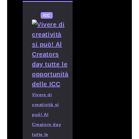
ICC
Vivere di
creatività si
può! Al
Creators day
tutte le