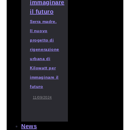
Serra madre.
Il nuovo
progetto di
rigenerazione
urbana di
Kilowatt per
immaginare il
futuro
11/09/2024
News