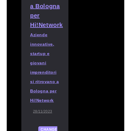
Aziende
innovative,
startup e
giovani
imprenditori
si ritrovano a
Bologna per
Hi!Network
28/11/2023
CHANGE