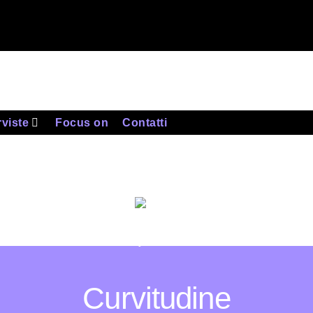
rviste
Focus on
Contatti
By
Icarus
Curvitudine