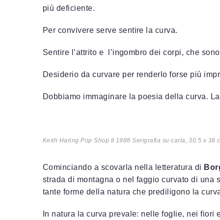
più deficiente.
Per convivere serve sentire la curva.
Sentire l’attrito e l’ingombro dei corpi, che so
Desiderio da curvare per renderlo forse più imp
Dobbiamo immaginare la poesia della curva. La
Keith Haring
Pop Shop II
1988 Serigrafia su carta, 30.5 x 38
Cominciando a scovarla nella letteratura di
Bor
strada di montagna o nel faggio curvato di una
tante forme della natura che prediligono la curv
In natura la curva prevale: nelle foglie, nei fiori e