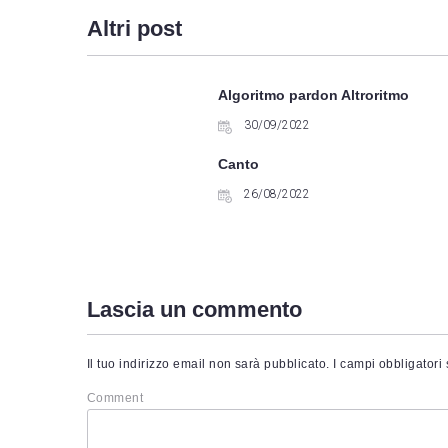
d
Altri post
i
Algoritmo pardon Altroritmo
30/09/2022
Canto
26/08/2022
Lascia un commento
Il tuo indirizzo email non sarà pubblicato.
I campi obbligatori
Comment