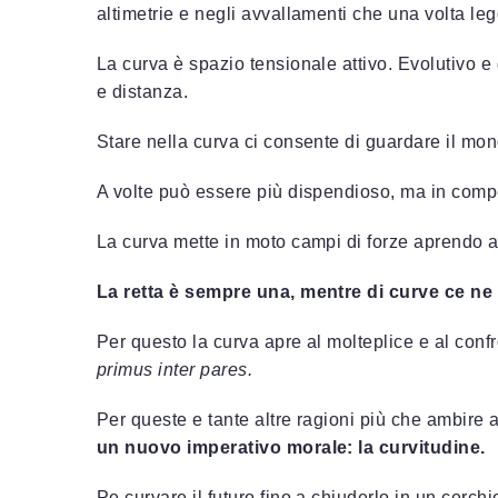
altimetrie e negli avvallamenti che una volta l
La curva è spazio tensionale attivo. Evolutivo e
e distanza.
Stare nella curva ci consente di guardare il mon
A volte può essere più dispendioso, ma in comp
La curva mette in moto campi di forze aprendo all
La retta è sempre una, mentre di curve ce ne 
Per questo la curva apre al molteplice e al confro
primus inter pares.
Per queste e tante altre ragioni più che ambire 
un nuovo imperativo morale: la curvitudine.
Pe curvare il futuro fino a chiuderlo in un cerchi