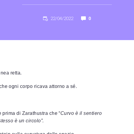
22/04/2022
0
inea retta.
che ogni corpo ricava attorno a sé.
e prima di Zarathustra che “
Curvo è il sentiero
stesso è un circolo”.