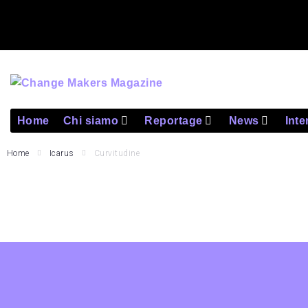
Home
Chi siamo
Reportage
News
Inte
Home
Icarus
Curvitudine