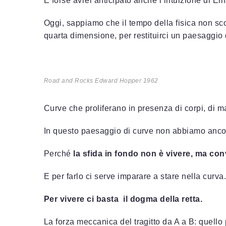
E forse avrei anticipato anche l’intuizione di Ein
Oggi, sappiamo che il tempo della fisica non sc
quarta dimensione, per restituirci un paesaggio 
Road and Rocks Edward Hopper 1962
Curve che proliferano in presenza di corpi, di m
In questo paesaggio di curve non abbiamo anco
Perché
la sfida in fondo non è vivere, ma con
E per farlo ci serve imparare a stare nella curva
Per vivere ci basta il dogma della retta.
La forza meccanica del tragitto da A a B: quello