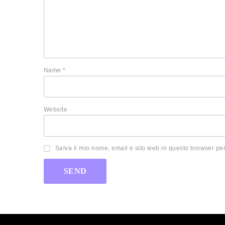
Name
*
Website
Salva il mio nome, email e sito web in questo browser pe