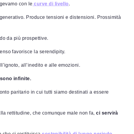
eggevamo con le
curve di livello
.
 generativo. Produce tensioni e distensioni. Prossimità
do da più prospettive.
enso favorisce la serendipity.
’ignoto, all’inedito e alle emozioni.
sono infinite.
nto paritario in cui tutti siamo destinati a essere
alla rettitudine, che comunque male non fa,
ci servirà
o che ci restituisca
sostenibilità di lungo periodo.